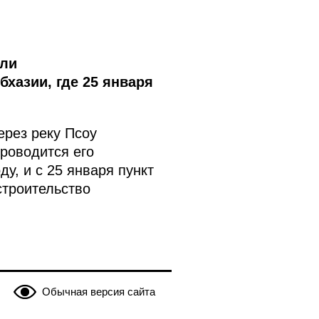
ели
хазии, где 25 января
ерез реку Псоу
роводится его
у, и с 25 января пункт
строительство
Обычная версия сайта