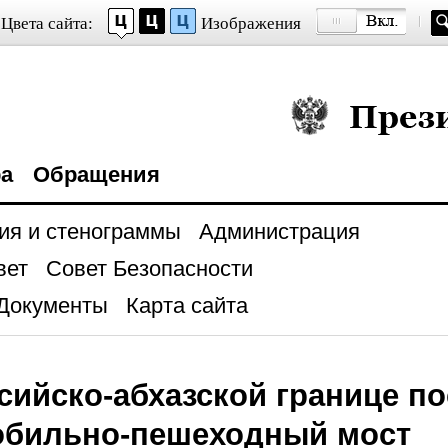
Цвета сайта:
Изображения
Президент Росси
ра
Обращения
ия и стенограммы
Администрация
вет
Совет Безопасности
Документы
Карта сайта
сийско-абхазской границе п
обильно-пешеходный мост