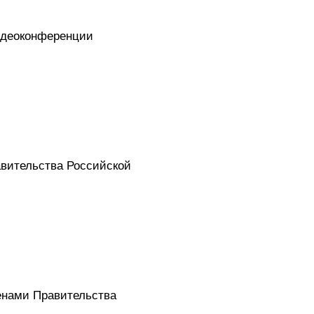
идеоконференции
авительства Российской
енами Правительства