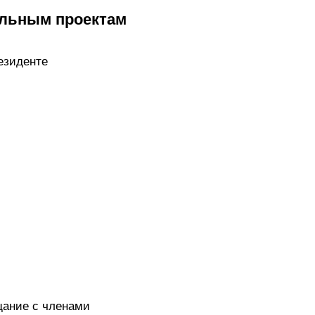
альным проектам
езиденте
щание с членами