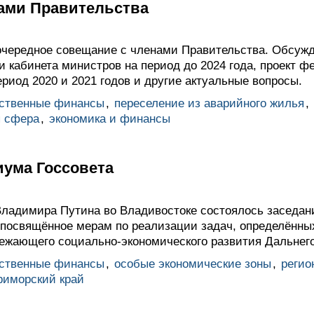
ами Правительства
очередное совещание с членами Правительства. Обсуж
и кабинета министров на период до 2024 года, проект 
ериод 2020 и 2021 годов и другие актуальные вопросы.
рственные финансы
,
переселение из аварийного жилья
,
 сфера
,
экономика и финансы
иума Госсовета
ладимира Путина во Владивостоке состоялось заседан
, посвящённое мерам по реализации задач, определённы
режающего социально-экономического развития Дальнего
рственные финансы
,
особые экономические зоны
,
регио
риморский край