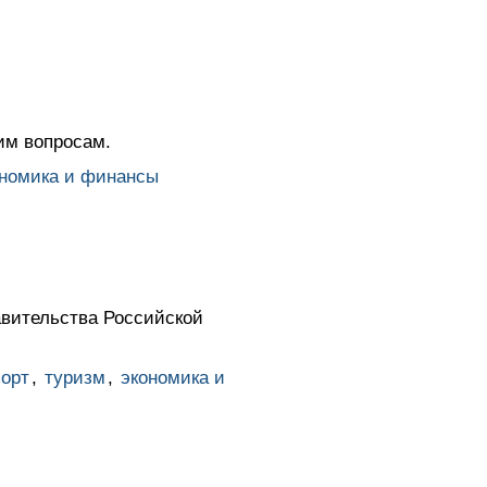
им вопросам.
номика и финансы
авительства Российской
порт
,
туризм
,
экономика и