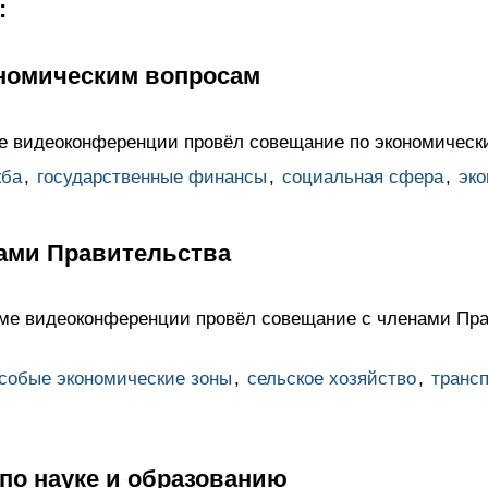
:
номическим вопросам
е видеоконференции провёл совещание по экономическ
жба
,
государственные финансы
,
социальная сфера
,
эко
ами Правительства
име видеоконференции провёл совещание с членами Пр
собые экономические зоны
,
сельское хозяйство
,
транс
по науке и образованию