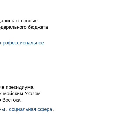
дались основные
федерального бюджета
профессиональное
ие президиума
х майским Указом
 Востока.
ны
,
социальная сфера
,