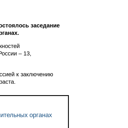
остоялось заседание
ганах.
жностей
оссии – 13,
иссией к заключению
раста.
нительных органах