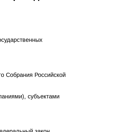
осударственных
го Собрания Российской
паниями), субъектами
Федеральный закон