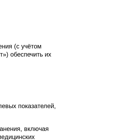
ения (с учётом
») обеспечить их
левых показателей,
ранения, включая
медицинских