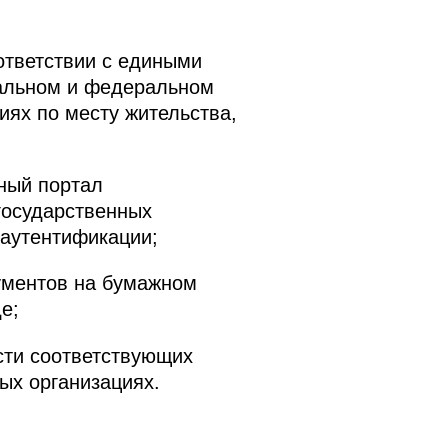
ответствии с едиными
нальном и федеральном
иях по месту жительства,
иный портал
государственных
 аутентификации;
ументов на бумажном
е;
сти соответствующих
ых организациях.