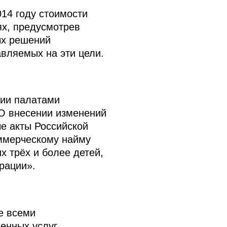
14 году стоимости
ях, предусмотрев
ых решений
вляемых на эти цели.
сии палатами
О внесении изменений
е акты Российской
оммерческому найму
 трёх и более детей,
рации».
е всеми
енных услуг,