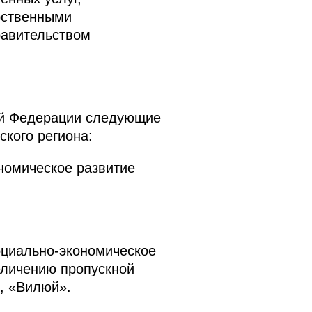
рственными
равительством
кой Федерации следующие
ского региона:
номическое развитие
оциально-экономическое
еличению пропускной
, «Вилюй».