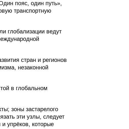
дин пояс, один путь»,
новую транспортную
ли глобализации ведут
международной
звития стран и регионов
мизма, незаконной
стой в глобальном
кты; зоны застарелого
язать эти узлы, следует
 и упрёков, которые