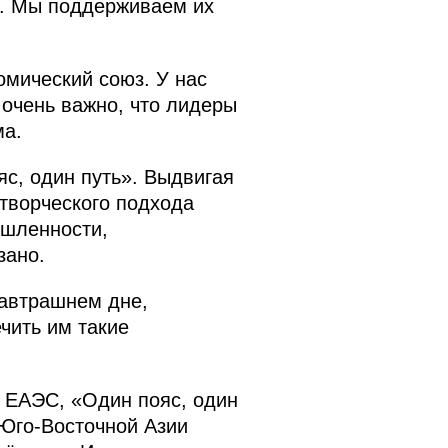
ы. Мы поддерживаем их
омический союз. У нас
 очень важно, что лидеры
ма.
с, один путь». Выдвигая
творческого подхода
ышленности,
зано.
завтрашнем дне,
чить им такие
к ЕАЭС, «Один пояс, один
 Юго-Восточной Азии