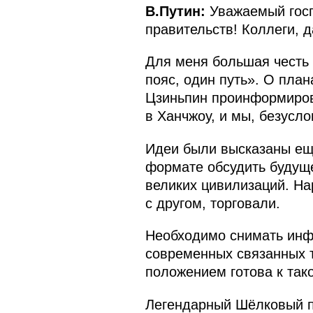
В.Путин:
Уважаемый госп
правительств! Коллеги, д
Для меня большая честь
пояс, один путь». О пла
Цзиньпин проинформирова
в Ханчжоу, и мы, безусло
Идеи были высказаны ещ
формате обсудить будуще
великих цивилизаций. На
с другом, торговали.
Необходимо снимать инфр
современных связанных т
положением готова к так
Легендарный Шёлковый пу