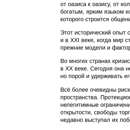
от оазиса к оазису, от к
богатым, ярким языком к
которого строится общен
Этот исторический опыт 
и в XXI веке, когда мир
прежние модели и фактор
Во многих странах кризи
в XX веке. Сегодня она н
но порой и удерживать е
Всё более очевидны риск
пространства. Протекцио
нелегитимные ограничени
открытости, свободы торг
недавно выступал их поб