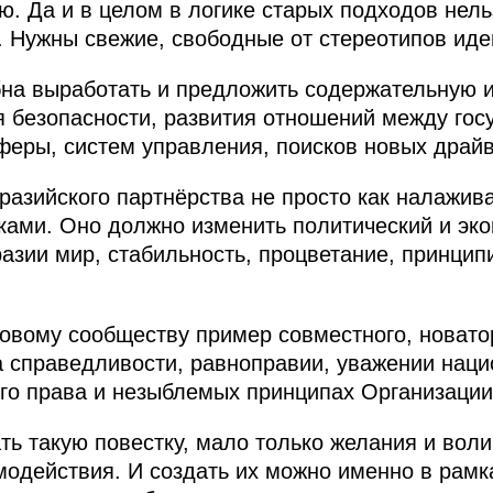
ю. Да и в целом в логике старых подходов нель
 Нужны свежие, свободные от стереотипов иде
на выработать и предложить содержательную и
я безопасности, развития отношений между гос
феры, систем управления, поисков новых драйв
разийского партнёрства не просто как налажив
ками. Оно должно изменить политический и э
разии мир, стабильность, процветание, принцип
вому сообществу пример совместного, новатор
а справедливости, равноправии, уважении наци
го права и незыблемых принципах Организаци
ть такую повестку, мало только желания и вол
модействия. И создать их можно именно в рамк