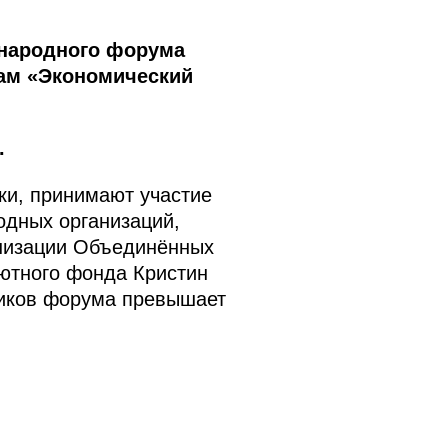
ународного форума
там «Экономический
.
ки, принимают участие
одных организаций,
анизации Объединённых
ютного фонда Кристин
ников форума превышает