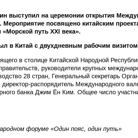
тин выступил на церемонии открытия Межд
». Мероприятие посвящено китайским проек
 «Морской путь XXI века».
ыл в Китай с двухдневным рабочим визитом
ящего в столице Китайской Народной Республи
 правительств, руководители крупных междунар
водство 28 стран, Генеральный секретарь Орг
, директор-распорядитель Международного вал
ирного банка Джим Ён Ким. Общее число участ
ародном форуме «Один пояс, один путь»