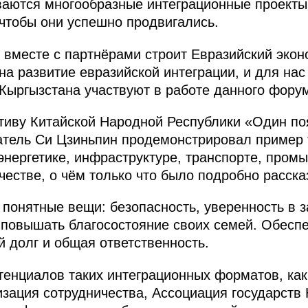
иваются многообразные интеграционные проект
 чтобы они успешно продвигались.
я вместе с партнёрами строит Евразийский экон
на развитие евразийской интеграции, и для нас
 Кыргызстана участвуют в работе данного фору
иву Китайской Народной Республики «Один поя
атель Си Цзиньпин продемонстрировал пример 
 энергетике, инфраструктуре, транспорте, пром
честве, о чём только что было подробно расска
онятные вещи: безопасность, уверенность в 
 повышать благосостояние своих семей. Обеспе
 долг и общая ответственность.
тенциалов таких интеграционных форматов, ка
изация сотрудничества, Ассоциация государств