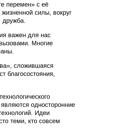
ге перемен» с её
 жизненной силы, вокруг
, дружба.
ия важен для нас
 вызовами. Многие
паны.
тва», сложившаяся
ст благосостояния,
технологического
й являются односторонние
технологий. Идеи
сто теми, кто совсем