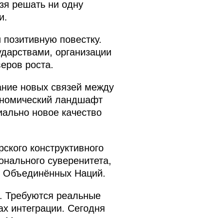
зя решать ни одну
и.
 позитивную повестку.
ударствами, организации
еров роста.
ание новых связей между
кономический ландшафт
иально новое качество
ского конструктивного
онального суверенитета,
и Объединённых Наций.
и. Требуются реальные
ах интеграции. Сегодня