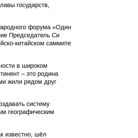
лавы государств,
народного форума «Один
тие Председатель Си
йско-китайском саммите
ности в широком
тинент – это родина
ми жили рядом друг
оздавать систему
ым географическим
к известно, шёл