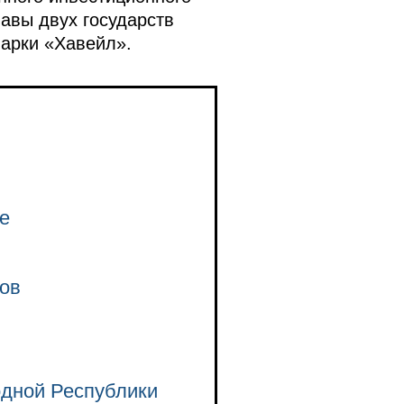
лавы двух государств
арки «Хавейл».
е
ров
одной Республики