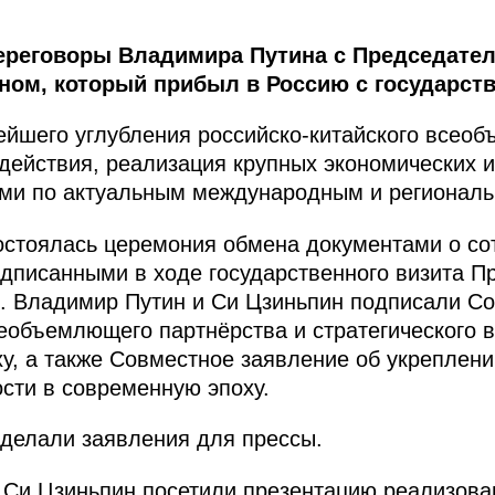
ереговоры Владимира Путина с Председате
ном, который прибыл в Россию с государст
ейшего углубления российско-китайского всео
одействия, реализация крупных экономических и
ми по актуальным международным и регионал
остоялась церемония обмена документами о со
одписанными в ходе государственного визита 
. Владимир Путин и Си Цзиньпин подписали С
еобъемлющего партнёрства и стратегического 
у, а также Совместное заявление об укреплени
ости в современную эпоху.
сделали заявления для прессы.
 Си Цзиньпин посетили презентацию реализова