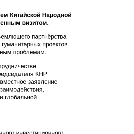
лем Китайской Народной
венным визитом.
бъемлющего партнёрства
 гуманитарных проектов.
ьным проблемам.
трудничестве
Председателя КНР
овместное заявление
взаимодействия,
и глобальной
нного инвестиционного