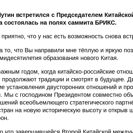
утин встретился с Председателем Китайско
а состоялась на полях саммита БРИКС.
 приятно, что у нас есть возможность снова вст
а то, что Вы направили мне тёплую и яркую по
мидесятилетия образования нового Китая.
ажным годом, когда китайско‑российские отно
, продолжают традиции и смотрят в будущее. Д
ие установления двусторонних отношений и пр
. Мы с господином Президентом совместно объ
ошений всеобъемлющего стратегического партнё
тран на новую историческую высоту и открыв 
он.
ко что завершившейся Второй Китайской между