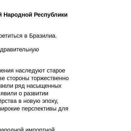
й Народной Республики
ретиться в Бразилиа.
здравительную
шения наследуют старое
ве стороны торжественно
овели ряд насыщенных
явили о развитии
рства в новую эпоху,
широкие перспективы для
народной импортной