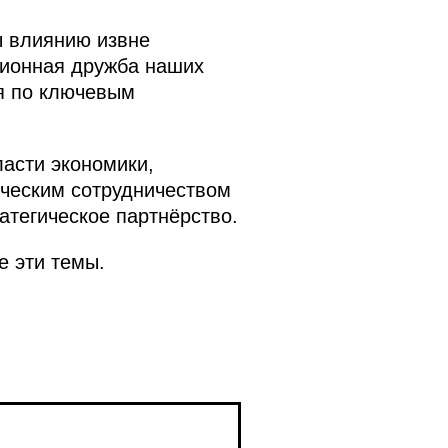
ы влиянию извне
ционная дружба наших
ия по ключевым
асти экономики,
ическим сотрудничеством
тегическое партнёрство.
е эти темы.