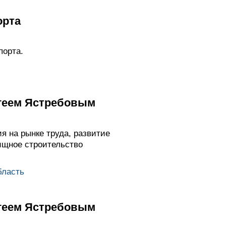
орта
порта.
ргеем Ястребовым
я на рынке труда, развитие
ищное строительство
бласть
ргеем Ястребовым