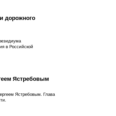
ти дорожного
резидиума
ия в Российской
ргеем Ястребовым
ергеем Ястребовым. Глава
ти.