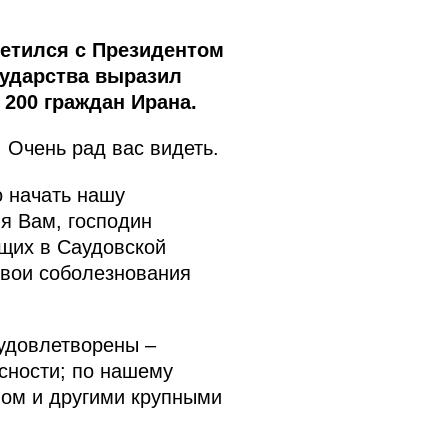
етился с Президентом
сударства выразил
 200 граждан Ирана.
 Очень рад вас видеть.
о начать нашу
я Вам, господин
ющих в Саудовской
свои соболезнования
 удовлетворены –
асности; по нашему
мом и другими крупными