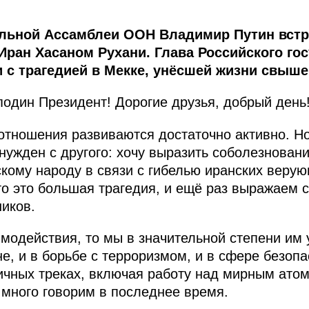
альной Ассамблеи ООН Владимир Путин встр
Иран Хасаном Рухани. Глава Российского го
 с трагедией в Мекке, унёсшей жизни свыше
дин Президент! Дорогие друзья, добрый день!
 отношения развиваются достаточно активно. Н
ужден с другого: хочу выразить соболезновани
скому народу в связи с гибелью иранских веру
о это большая трагедия, и ещё раз выражаем 
ников.
имодействия, то мы в значительной степени им
е, и в борьбе с терроризмом, и в сфере безоп
ичных треках, включая работу над мирным ато
 много говорим в последнее время.