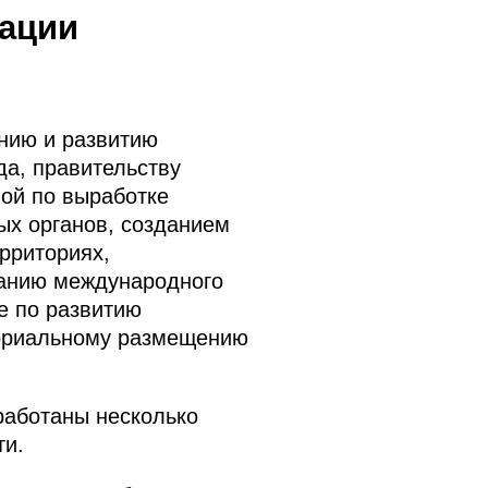
рации
нию и развитию
да, правительству
пой по выработке
ых органов, созданием
рриториях,
данию международного
е по развитию
ториальному размещению
работаны несколько
ти.