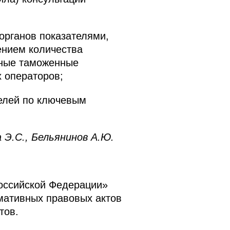
органов показателями,
ением количества
нные таможенные
 операторов;
елей по ключевым
 Э.С., Бельянинов А.Ю.
Российской Федерации»
мативных правовых актов
тов.