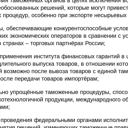
ия таможенных органов в целях исключения в
обоснованных решений, которые могут привест
процедур, особенно при экспорте несырьевых 
ы, обеспечивающие конкурентоспособные услов
их экономических операторов в сравнении с у
 странах – торговых партнёрах России;
рименения института финансовых гарантий в ц
лительного выпуска товаров, в отношении кот
й возможно после вывоза товаров с единой та
после передачи товаров импортёрам;
ьно упрощённые таможенные процедуры, спос
котехнологичной продукции, международного 
ами;
 проведения федеральными органами исполнит
инятия решений, изменяющих таможенные прави