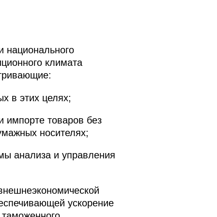
и национального
иционного климата
атривающие:
х в этих целях;
и импорте товаров без
умажных носителях;
мы анализа и управления
 внешнеэкономической
беспечивающей ускорение
 таможенного