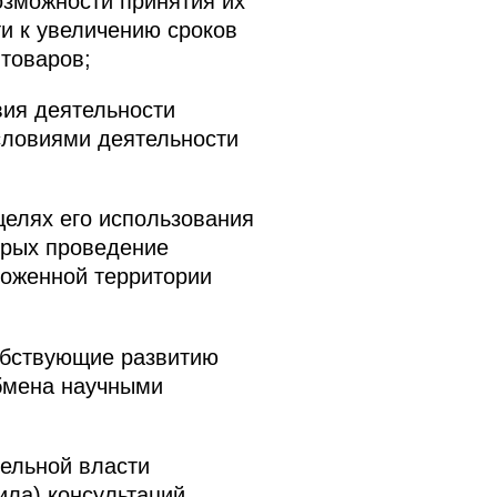
озможности принятия их
и к увеличению сроков
товаров;
ия деятельности
словиями деятельности
елях его использования
орых проведение
моженной территории
обствующие развитию
обмена научными
ельной власти
ла) консультаций