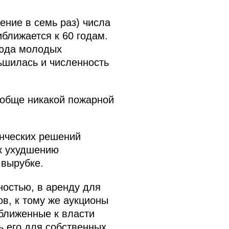
ение в семь раз) числа
иближается к 60 годам.
сюда молодых
ьшилась и численность
ообще никакой пожарной
нческих решений
 к ухудшению
 вырубке.
остью, в аренду для
ов, к тому же аукционы
ближенные к власти
ь его для собственных