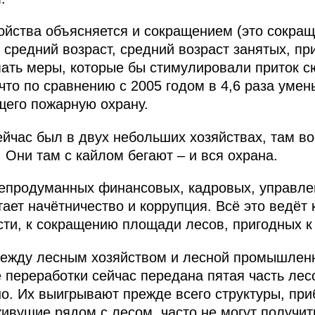
ойства объясняется и сокращением (это сокращ
 средний возраст, средний возраст занятых, пр
мать меры, которые бы стимулировали приток 
что по сравнению с 2005 годом в 4,6 раза умен
щего пожарную охрану.
сейчас был в двух небольших хозяйствах, там в
 Они там с кайлом бегают – и вся охрана.
непродуманных финансовых, кадровых, управле
тает начётничество и коррупция. Всё это ведёт
сти, к сокращению площади лесов, пригодных к
между лесным хозяйством и лесной промышленн
 переработки сейчас передана пятая часть лес
о. Их выигрывают прежде всего структуры, при
живущие рядом с лесом, часто не могут получит