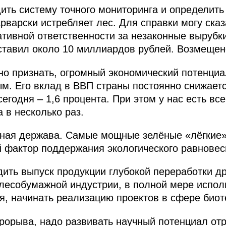
ить систему точного мониторинга и определить
арварски истребляет лес. Для справки могу сказа
ативной ответственности за незаконные вырубк
ставил около 10 миллиардов рублей. Возмещено
о признать, огромный экономический потенциа
. Его вклад в ВВП страны постоянно снижается
сегодня – 1,6 процента. При этом у нас есть вс
 в несколько раз.
сная держава. Самые мощные зелёные «лёгкие»
ой фактор поддержания экологического равновес
ить выпуск продукции глубокой переработки д
лесобумажной индустрии, в полной мере испол
я, начинать реализацию проектов в сфере биот
прорыва, надо развивать научный потенциал от