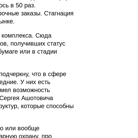
сь в 50 раз.
очные заказы. Стагнация
ынке.
 комплекса. Сюда
ов, получивших статус
бумаге или в стадии
подчеркну, что в сфере
едние. У них есть
имел возможность
и Сергея Ашотовича
руктур, которые способны
но или вообще
арную охрану, про