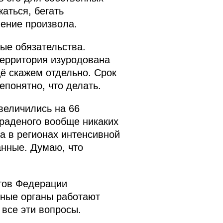
аться, бегать
ление произвола.
ые обязательства.
территория изуродована
щё скажем отдельно. Срок
епонятно, что делать.
величились на 66
краденого вообще никаких
а в регионах интенсивной
анные. Думаю, что
ктов Федерации
ные органы работают
 все эти вопросы.