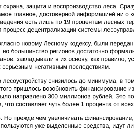
 охрана, защита и воспроизводство леса. Сразу
амое главное, достоверной информацией ни о ко
сведения есть лишь по 19 процентам лесных те
я процесс децентрализации системы лесоуправ
гласно новому Лесному кодексу, были переда
, но большинство регионов достаточно формал
анов, закладывали в их основу, как правило, 
к серьёзным негативным последствиям.
 лесоустройству снизилось до минимума, в том
этого пришлось возобновить финансирование и
 было направлено 300 миллионов рублей. Это п
, что составляет чуть более 1 процента от всех
о. Но прежде чем увеличивать финансирование,
пользуются уже выделенные средства, идут ли
.