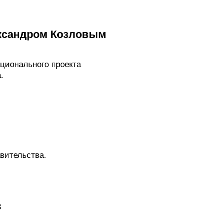
ександром Козловым
ционального проекта
.
вительства.
в