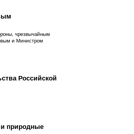
вым
ороны, чрезвычайным
овым и Министром
ьства Российской
 и природные