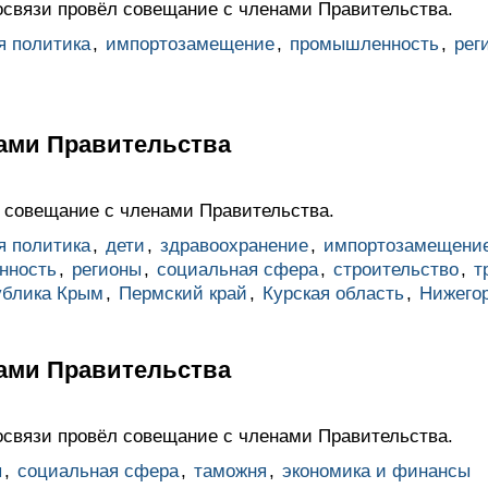
связи провёл совещание с членами Правительства.
я политика
,
импортозамещение
,
промышленность
,
рег
ами Правительства
л совещание с членами Правительства.
я политика
,
дети
,
здравоохранение
,
импортозамещени
нность
,
регионы
,
социальная сфера
,
строительство
,
т
ублика Крым
,
Пермский край
,
Курская область
,
Нижегор
ами Правительства
связи провёл совещание с членами Правительства.
ы
,
социальная сфера
,
таможня
,
экономика и финансы