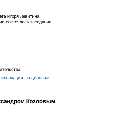
ета Игоря Левитина
ии состоялось заседание
ительства.
и инновации
,
социальная
ександром Козловым