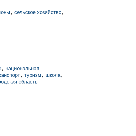
ионы
,
сельское хозяйство
,
е
,
национальная
ранспорт
,
туризм
,
школа
,
одская область