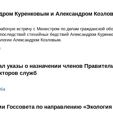
ндром Куренковым и Александром Козло
абочую встречу с Министром по делам гражданской об
 последствий стихийных бедствий Александром Куренк
ологии Александром Козловым.
ы
ал указы о назначении членов Правител
кторов служб
жба
ии Госсовета по направлению «Экология