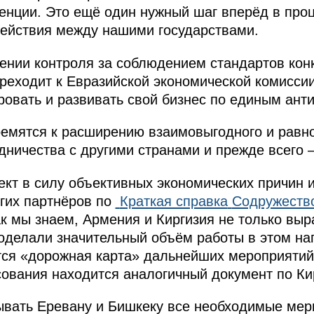
енции. Это ещё один нужный шаг вперёд в про
действия между нашими государствами.
ении контроля за соблюдением стандартов кон
реходит к Евразийской экономической комисси
ровать и развивать свой бизнес по единым ан
ремятся к расширению взаимовыгодного и равно
дничества с другими странами и прежде всего –
кт в силу объективных экономических причин 
гих партнёров по
Краткая справка
Содружеств
к мы знаем, Армения и Киргизия не только выр
роделали значительный объём работы в этом на
тся «дорожная карта» дальнейших мероприяти
сования находится аналогичный документ по Ки
ывать Еревану и Бишкеку все необходимые мер