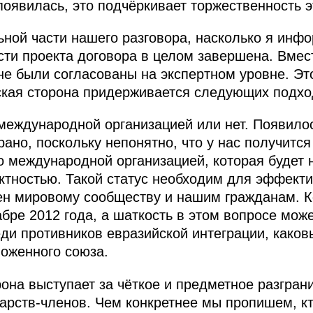
появилась, это подчёркивает торжественность 
ьной части нашего разговора, насколько я инф
сти проекта договора в целом завершена. Вмес
не были согласованы на экспертном уровне. Эт
ская сторона придерживается следующих подхо
международной организацией или нет. Появилос
рано, поскольку непонятно, что у нас получится
 международной организацией, которая будет 
ктностью. Такой статус необходим для эффект
ен мировому сообществу и нашим гражданам. К
бре 2012 года, а шаткость в этом вопросе мож
ди противников евразийской интеграции, каков
оженного союза.
рона выступает за чёткое и предметное разгран
ударств-членов. Чем конкретнее мы пропишем, к