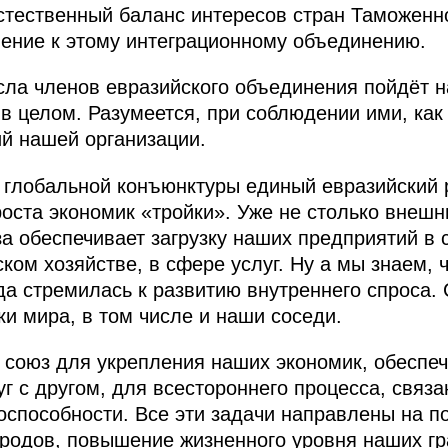
тественный баланс интересов стран Таможенно
ение к этому интеграционному объединению.
ла членов евразийского объединения пойдёт н
у в целом. Разумеется, при соблюдении ими, ка
ий нашей организации.
 глобальной конъюнктуры единый евразийский 
оста экономик «тройки». Уже не столько внешн
а обеспечивает загрузку наших предприятий в 
ком хозяйстве, в сфере услуг. Ну а мы знаем, 
да стремилась к развитию внутреннего спроса. 
ки мира, в том числе и наши соседи.
союз для укрепления наших экономик, обеспеч
уг с другом, для всестороннего процесса, связ
оспособности. Все эти задачи направлены на 
родов, повышение жизненного уровня наших гр