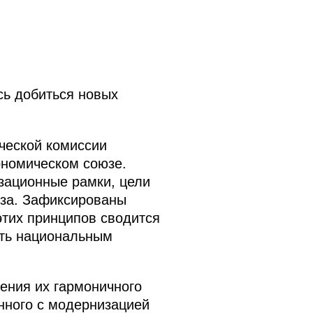
сь добиться новых
ческой комиссии
ономическом союзе.
зационные рамки, цели
юза. Зафиксированы
этих принципов сводится
ать национальным
ения их гармоничного
анного с модернизацией