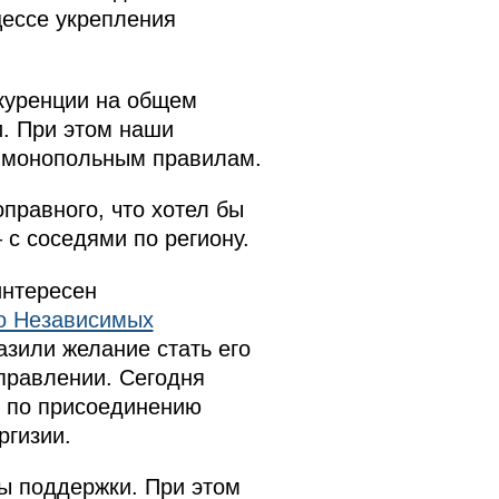
цессе укрепления
куренции на общем
и. При этом наши
тимонопольным правилам.
правного, что хотел бы
 с соседями по региону.
интересен
о Независимых
азили желание стать его
правлении. Сегодня
й по присоединению
ргизии.
ы поддержки. При этом