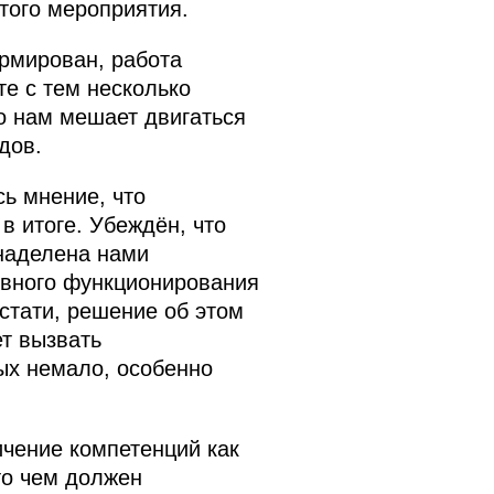
этого мероприятия.
ормирован, работа
те с тем несколько
о нам мешает двигаться
дов.
ь мнение, что
 в итоге. Убеждён, что
наделена нами
ивного функционирования
стати, решение об этом
ет вызвать
ых немало, особенно
ичение компетенций как
то чем должен