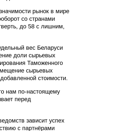
 значимости рынок в мире
ооборот со странами
тверть, до 58 с лишним,
удельный вес Беларуси
щение доли сырьевых
нирования Таможенного
замещение сырьевых
 добавленной стоимости.
что нам по‑настоящему
ывает перед
ведомств зависит успех
йствию с партнёрами