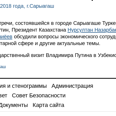
 2018 года, г.Сарыагаш
речи, состоявшейся в городе Сарыагаше Турке
тин, Президент Казахстана
Нурсултан Назарба
зиёев
обсудили вопросы экономического сотрудн
тарной сфере и другие актуальные темы.
дарственный визит
Владимира Путина в Узбекис
гаш
ия и стенограммы
Администрация
вет
Совет Безопасности
Документы
Карта сайта