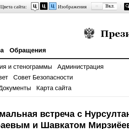
Цвета сайта:
Изображения
Президент Росси
ра
Обращения
ия и стенограммы
Администрация
вет
Совет Безопасности
Документы
Карта сайта
альная встреча с Нурсулта
баевым и Шавкатом Мирзиё