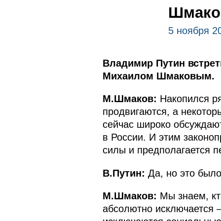
Шмак
5 ноября 2
Владимир Путин встре
Михаилом Шмаковым.
М.Шмаков:
Накопился ря
продвигаются, а некоторы
сейчас широко обсуждают
в России. И этим законо
силы и предполагается п
В.Путин:
Да, но это был
М.Шмаков:
Мы знаем, кто
абсолютно исключается – 