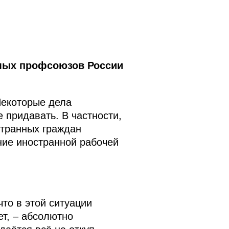
мых профсоюзов России
Некоторые дела
 придавать. В частности,
странных граждан
ние иностранной рабочей
то в этой ситуации
ет, – абсолютно