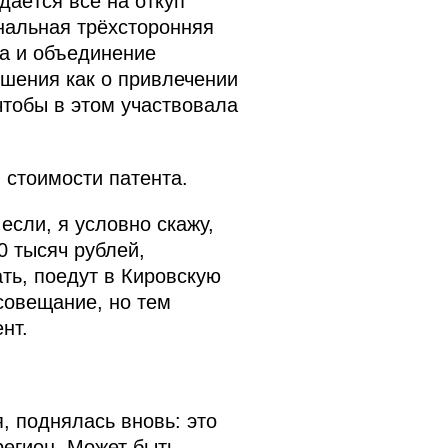
даётся всё на откуп
ональная трёхсторонняя
на и объединение
ешения как о привлечении
 чтобы в этом участвовала
в стоимости патента.
если, я условно скажу,
0 тысяч рублей,
ать, поедут в Кировскую
 совещание, но тем
нт.
 поднялась вновь: это
егион. Может быть,