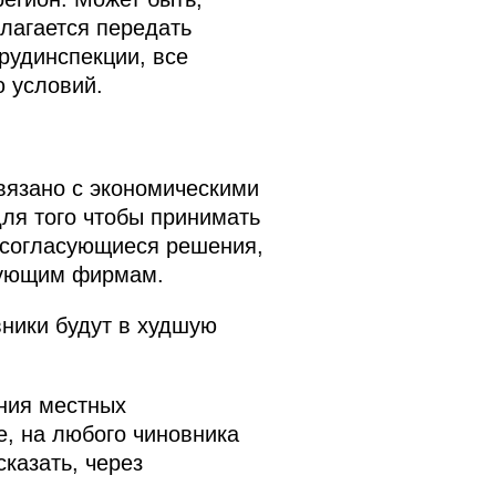
длагается передать
рудинспекции, все
ю условий.
вязано с экономическими
для того чтобы принимать
е согласующиеся решения,
ирующим фирмам.
ники будут в худшую
ния местных
е, на любого чиновника
сказать, через