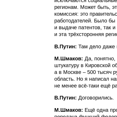
исключаются социальные 
регионам. Может быть, э
комиссия: это правитель
работодателей. Было бы 
и выдаче патентов, так и
и эта трёхсторонняя рег
В.Путин:
Там дело даже н
М.Шмаков:
Да, понятно,
штукатуру в Кировской об
а в Москве – 500 тысяч р
область. Но я написал на
не менее всё‑таки ещё р
В.Путин:
Договорились.
М.Шмаков:
Ещё одна про
передача функций федера