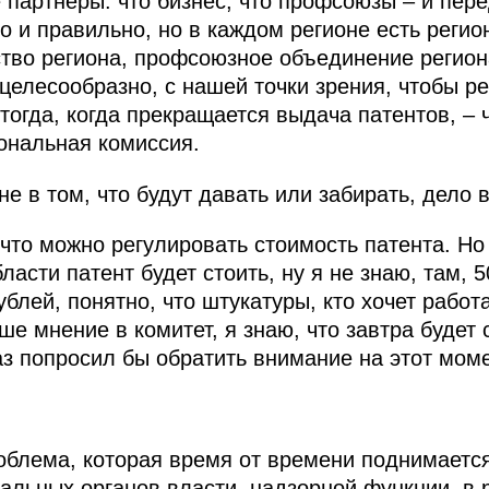
партнёры: что бизнес, что профсоюзы – и пере
то и правильно, но в каждом регионе есть реги
ство региона, профсоюзное объединение регио
целесообразно, с нашей точки зрения, чтобы р
 тогда, когда прекращается выдача патентов, –
иональная комиссия.
е в том, что будут давать или забирать, дело 
 что можно регулировать стоимость патента. Но 
ласти патент будет стоить, ну я не знаю, там, 5
ублей, понятно, что штукатуры, кто хочет работ
ше мнение в комитет, я знаю, что завтра будет
аз попросил бы обратить внимание на этот моме
блема, которая время от времени поднимается,
льных органов власти, надзорной функции, в р