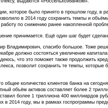
лексу, выдаются «Россельхозбанком».
ии, которое было принято в прошлом году, в 
озволило в 2014 году сохранить темпы и объём
 работу по снижению ранее накопленной пробл
шение принимается. Ещё один шаг будет сделан
мир Владимирович, спасибо большое. Тоже реш
декабре должно состояться увеличение капитала
деюсь, что это поможет также продолжить кре
екса, позволит сохранить те темпы, которые 
то общее количество клиентов банка на сегод
пный объём активов составляет более 2 трилл
ставил более 1 триллиона 400 миллиардов рубл
ых в 2014 году, мы в рамках госпрограммы пред