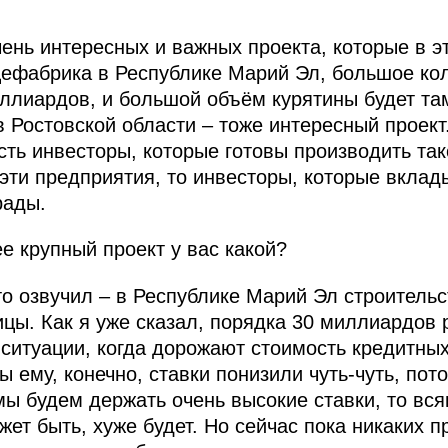
чень интересных и важных проекта, которые в э
цефабрика в Республике Марий Эл, большое ко
ллиардов, и большой объём курятины будет та
в Ростовской области – тоже интересный проект
есть инвесторы, которые готовы производить та
эти предприятия, то инвесторы, которые вклад
рады.
 крупный проект у вас какой?
то озвучил – в Республике Марий Эл строитель
ицы. Как я уже сказал, порядка 30 миллиардов 
ситуации, когда дорожают стоимость кредитных
 ему, конечно, ставки понизили чуть-чуть, пот
мы будем держать очень высокие ставки, то вся
ет быть, хуже будет. Но сейчас пока никаких п