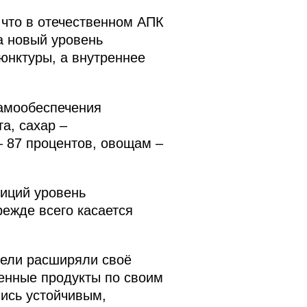
 что в отечественном АПК
а новый уровень
юнктуры, а внутреннее
самообеспечения
а, сахар –
– 87 процентов, овощам –
зиций уровень
ежде всего касается
тели расширяли своё
венные продукты по своим
ись устойчивым,