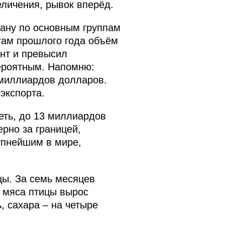
еличения, рывок вперёд.
ану по основным группам
гам прошлого года объём
нт и превысил
ероятным. Напомню:
 миллиардов долларов.
экспорта.
еть, до 13 миллиардов
рно за границей,
упнейшим в мире,
цы. За семь месяцев
а мяса птицы вырос
, сахара – на четыре