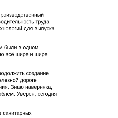
 производственный
одительность труда,
ехнологий для выпуска
ем были в одном
 но всё шире и шире
родолжить создание
елезной дороге
ния. Знаю наверняка,
блем. Уверен, сегодня
е санитарных