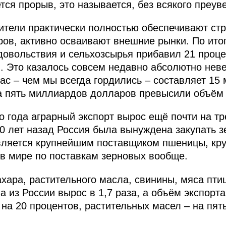
тся прорыв, это называется, без всякого преув
тели практически полностью обеспечивают стр
ов, активно осваивают внешние рынки. По ито
довольствия и сельхозсырья прибавил 21 проце
. Это казалось совсем недавно абсолютно нев
ас – чем мы всегда гордились – составляет 15
а пять миллиардов долларов превысили объём 
о года аграрный экспорт вырос ещё почти на тр
0 лет назад Россия была вынуждена закупать зе
является крупнейшим поставщиком пшеницы, кр
 в мире по поставкам зерновых вообще.
ахара, растительного масла, свинины, мяса пти
а из России вырос в 1,7 раза, а объём экспорт
 на 20 процентов, растительных масел – на пять