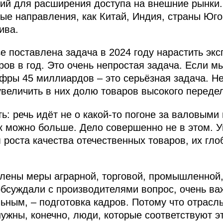
ий для расширения доступа на внешние рынки
ные направления, как Китай, Индия, страны Юго
ива.
е поставлена задача в 2024 году нарастить эк
ов в год. Это очень непростая задача. Если м
цифры 45 миллиардов – это серьёзная задача. 
увеличить в них долю товаров высокого переде
ь: речь идёт не о какой‑то погоне за валовыми
к можно больше. Дело совершенно не в этом. У
 роста качества отечественных товаров, их гло
лены меры аграрной, торговой, промышленной,
обсуждали с производителями вопрос, очень ва
ьным, – подготовка кадров. Потому что отрасл
нужны, конечно, люди, которые соответствуют э