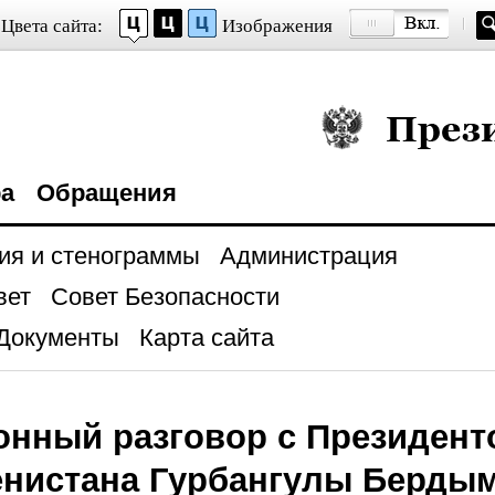
Цвета сайта:
Изображения
Президент Росси
ра
Обращения
ия и стенограммы
Администрация
вет
Совет Безопасности
Документы
Карта сайта
нный разговор с Президент
енистана Гурбангулы Берд