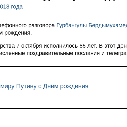
2018 года
лефонного разговора
Гурбангулы Бердымухаме
м рождения.
рства 7 октября исполнилось 66 лет. В этот де
численные поздравительные послания и телегр
миру Путину с Днём рождения