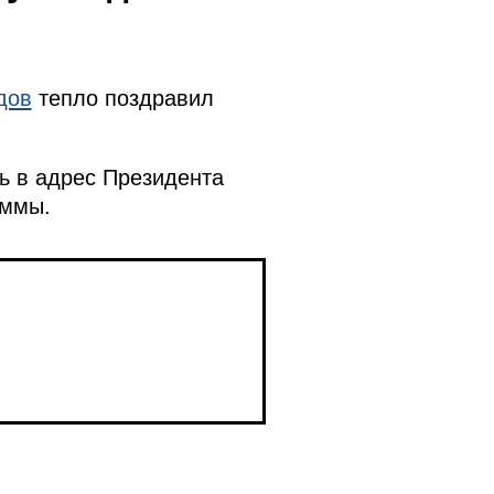
дов
тепло поздравил
нь в адрес Президента
аммы.