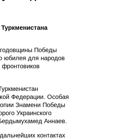
 Туркменистана
й годовщины Победы
го юбилея для народов
е фронтовиков
Туркменистан
кой Федерации. Особая
 копии Знамени Победы
орого Украинского
 Бердымухамед Аннаев.
 дальнейших контактах