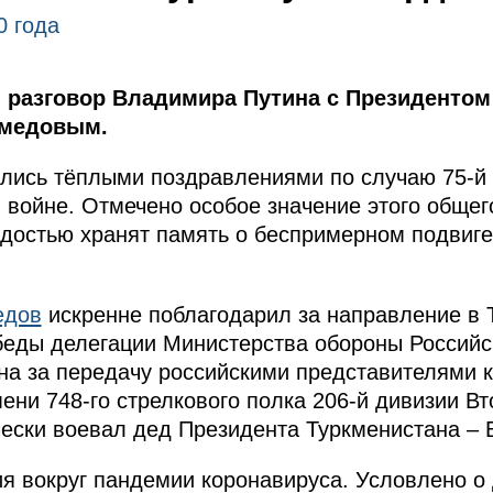
0 года
разговор Владимира Путина с Президентом
амедовым.
ялись тёплыми поздравлениями по случаю 75-
 войне. Отмечено особое значение этого обще
ордостью хранят память о беспримерном подвиг
едов
искренне поблагодарил за направление в 
беды делегации Министерства обороны Российс
на за передачу российскими представителями
ени 748-го стрелкового полка 206-й дивизии Вт
чески воевал дед Президента Туркменистана –
я вокруг пандемии коронавируса. Условлено о