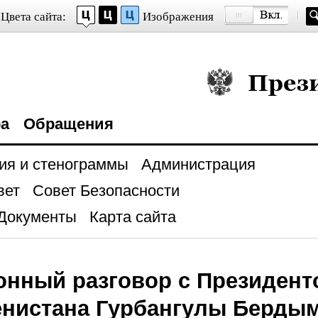
Цвета сайта:
Изображения
Президент Росси
ра
Обращения
ия и стенограммы
Администрация
вет
Совет Безопасности
Документы
Карта сайта
нный разговор с Президент
енистана Гурбангулы Берд