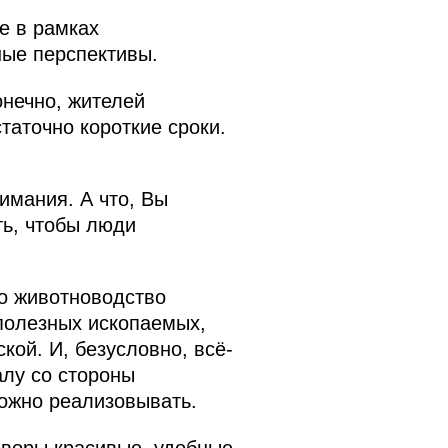
е в рамках
ные перспективы.
онечно, жителей
таточно короткие сроки.
имания. А что, Вы
ть, чтобы люди
то животноводство
полезных ископаемых,
кой. И, безусловно, всё-
алу со стороны
можно реализовывать.
дворы красивые, удобные,