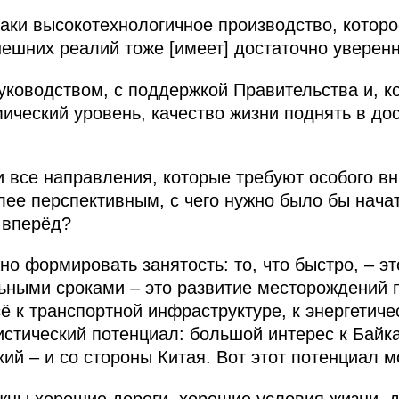
таки высокотехнологичное производство, которо
шних реалий тоже [имеет] достаточно уверен
уководством, с поддержкой Правительства и, к
ический уровень, качество жизни поднять в дос
все направления, которые требуют особого вн
лее перспективным, с чего нужно было бы нача
 вперёд?
о формировать занятость: то, что быстро, – э
льными сроками – это развитие месторождений 
 к транспортной инфраструктуре, к энергетичес
стический потенциал: большой интерес к Байк
кий – и со стороны Китая. Вот этот потенциал 
жны хорошие дороги, хорошие условия жизни, 