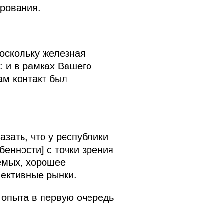
ирования.
Поскольку железная
: и в рамках Вашего
ам контакт был
азать, что у республики
бенности] с точки зрения
емых, хорошее
пективные рынки.
о опыта в первую очередь