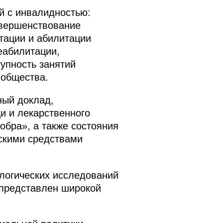
й с инвалидностью:
овершенствование
тации и абилитации
еабилитации,
упность занятий
 общества.
ный доклад,
и и лекарственного
обра», а также состояния
ескими средствами
логических исследований
 представлен широкой