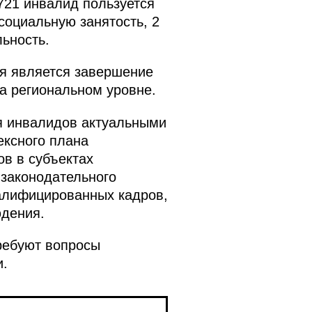
721 инвалид пользуется
социальную занятость, 2
ьность.
я является завершение
а региональном уровне.
я инвалидов актуальными
ексного плана
в в субъектах
 законодательного
алифицированных кадров,
юдения.
ребуют вопросы
и.