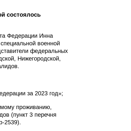
ой состоялось
ета Федерации Инна
 специальной военной
дставители федеральных
дской, Нижегородской,
алидов.
дерации за 2023 год»;
емому проживанию,
ов (пункт 3 перечня
р-2539).