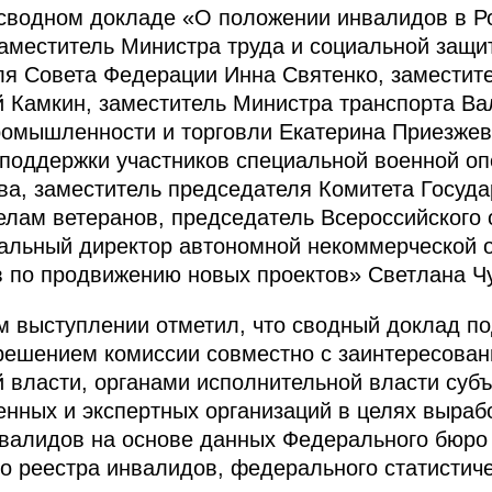
 сводном докладе «О положении инвалидов в Р
заместитель Министра труда и социальной защи
ля Совета Федерации Инна Святенко, заместит
 Камкин, заместитель Министра транспорта Ва
ромышленности и торговли Екатерина Приезжев
 поддержки участников специальной военной о
а, заместитель председателя Комитета Госуда
елам ветеранов, председатель Всероссийского
альный директор автономной некоммерческой о
в по продвижению новых проектов» Светлана Ч
м выступлении отметил, что сводный доклад п
с решением комиссии совместно с заинтересов
 власти, органами исполнительной власти субъ
нных и экспертных организаций в целях выраб
нвалидов на основе данных Федерального бюро
о реестра инвалидов, федерального статистич