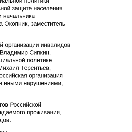
иальной политики
ьной защите населения
и начальника
а Окопник, заместитель
й организации инвалидов
 Владимир Сипкин,
оциальной политике
Михаил Терентьев,
оссийская организация
 и иными нарушениями,
тов Российской
ждаемого проживания,
дов.