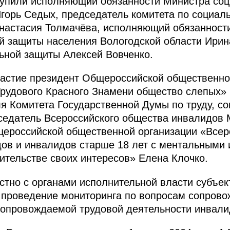
тупили исполняющий обязанности Министра соц
горь Седых, председатель комитета по социал
Анастасия Толмачёва, исполняющий обязанност
 защиты населения Вологодской области Ирин
ьной защиты Алексей Вовченко.
частие президент Общероссийской общественно
Трудового Красного Знамени общество слепых»
я Комитета Государственной Думы по труду, с
седатель Всероссийского общества инвалидов 
щероссийской общественной организации «Всер
дов и инвалидов старше 18 лет с ментальными
тельстве своих интересов» Елена Клочко.
тно с органами исполнительной власти субъек
 проведение мониторинга по вопросам сопрово
сопровождаемой трудовой деятельности инвали