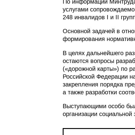
По информации Минтруда 
услугами сопровождаемог
248 инвалидов I и II гр
Основной задачей в отн
формирования нормативно
В целях дальнейшего ра
остаются вопросы разраб
(«дорожной карты») по р
Российской Федерации на
закрепления порядка пр
а также разработки соот
Выступающими особо был
организации социальной 