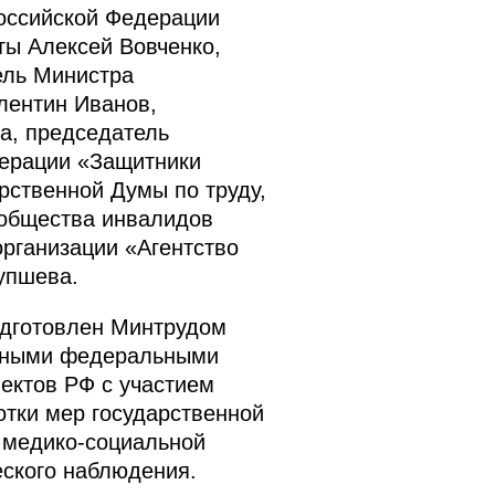
оссийской Федерации
ты Алексей Вовченко,
ель Министра
лентин Иванов,
а, председатель
перации «Защитники
рственной Думы по труду,
 общества инвалидов
рганизации «Агентство
упшева.
одготовлен Минтрудом
анными федеральными
ектов РФ с участием
отки мер государственной
 медико-социальной
еского наблюдения.