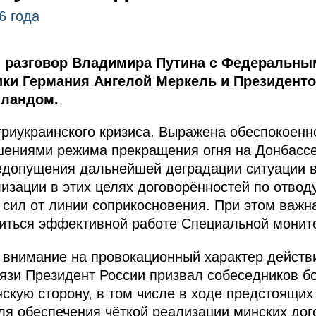
6 года
 разговор Владимира Путина с Федеральны
ки Германия Ангелой Меркель и Президент
лландом.
риукраинского кризиса. Выражена обеспокоенн
шениями режима прекращения огня на Донбассе
едопущения дальнейшей деградации ситуации в
изации в этих целях договорённостей по отво
сил от линии соприкосновения. При этом важн
иться эффективной работе Специальной монит
внимание на провокационный характер действи
связи Президент России призвал собеседников б
нскую сторону, в том числе в ходе предстоящих
я обеспечения чёткой реализации минских дог