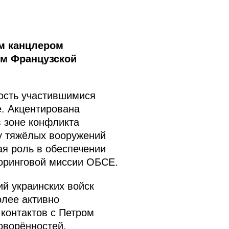
м канцлером
ом Французской
ость участившимися
. Акцентирована
 зоне конфликта
ду тяжёлых вооружений
ая роль в обеспечении
оринговой миссии ОБСЕ.
й украинских войск
олее активно
 контактов с Петром
оворённостей.