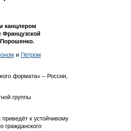
м канцлером
м Французской
 Порошенко.
роном
и
Петром
ского формата» – России,
ной группы
 приведёт к устойчивому
о гражданского