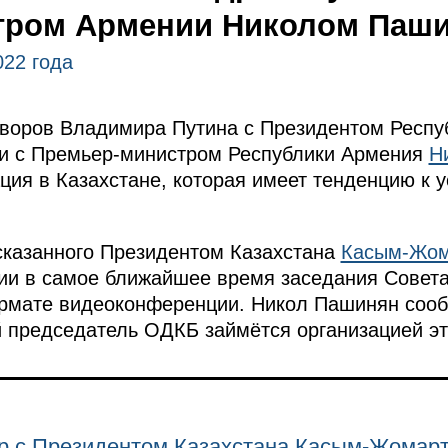
тром Армении Николом Паш
022 года
оворов Владимира Путина с Президентом Респу
и с Премьер-министром Республики Армения
Н
ция в Казахстане, которая имеет тенденцию к 
казанного Президентом Казахстана
Касым-Жом
ии в самое ближайшее время заседания Совета
рмате видеоконференции. Никол Пашинян сооб
 председатель ОДКБ займётся организацией эт
р с Президентом Казахстана Касым-Жомар