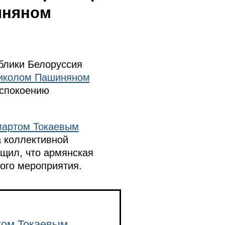
иняном
блики Белоруссия
иколом Пашиняном
успокоению
артом Токаевым
 коллективной
щил, что армянская
ого мероприятия.
том Токаевым