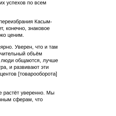
ших успехов по всем
 переизбрания Касым-
, конечно, знаковое
око ценим.
рно. Уверен, что и там
ачительный объём
й люди общаются, лучше
тра, и развивают эти
центов [товарооборота]
е растёт уверенно. Мы
чным сферам, что