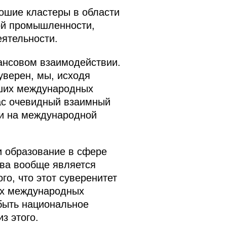
ошие кластеры в области
ой промышленности,
еятельности.
ансовом взаимодействии.
уверен, мы, исходя
аших международных
ас очевидный взаимный
 и на международной
и образование в сфере
тва вообще является
о, что этот суверенитет
их международных
быть национальное
з этого.