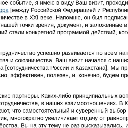
ное событие, я имею в виду Ваш визит, проходи
ора
[между Российской Федерацией и Республик
ничестве в XXI веке. Напомню, он был подписан
нашей точки зрения, документ, и заложенные 
й стали конкретной программой действий, кот
трудничество успешно развивается по всем на
ства и союзничества. Ваш визит начался с наши
 [сотрудничества России и Казахстана]. Мы пр
вно, эффективен, полезен, и, конечно, будем п
ские партнёры. Каких-либо принципиальных во
отрудничестве, в наших взаимоотношениях. В К
ют, что самостоятельный и суверенный выбор 
тив, многократно увеличивает отдачу от равноп
ёрства. Вы на эту тему не раз высказывались, 