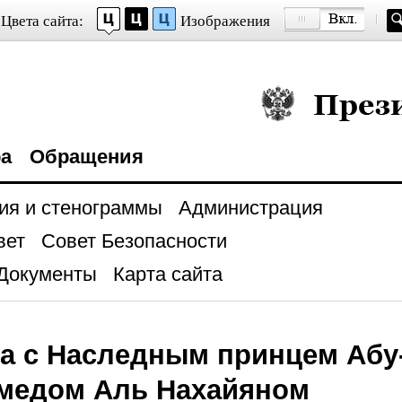
Цвета сайта:
Изображения
Президент Росси
ра
Обращения
ия и стенограммы
Администрация
вет
Совет Безопасности
Документы
Карта сайта
а с Наследным принцем Абу
медом Аль Нахайяном