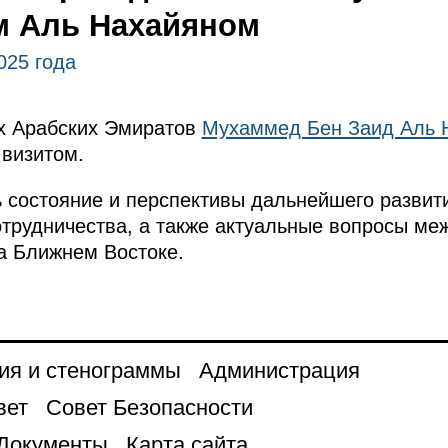
м Аль Нахайяном
025 года
х Арабских Эмиратов
Мухаммед Бен Заид Аль 
визитом.
 состояние и перспективы дальнейшего развит
отрудничества, а также актуальные вопросы ме
а Ближнем Востоке.
ия и стенограммы
Администрация
вет
Совет Безопасности
Документы
Карта сайта