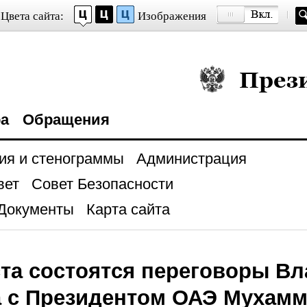
Цвета сайта:
Изображения
Президент Росси
ра
Обращения
ия и стенограммы
Администрация
вет
Совет Безопасности
Документы
Карта сайта
ста состоятся переговоры В
а с Президентом ОАЭ Мухам