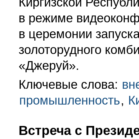
Киргизской Респуб
в режиме видеоконф
в церемонии запуска
золоторудного комб
«Джеруй».
Ключевые слова:
вн
промышленность
,
К
Встреча с Презид