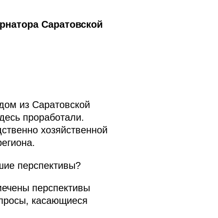
рнатора Саратовской
дом из Саратовской
здесь проработали.
дственно хозяйственной
егиона.
шие перспективы?
мечены перспективы
опросы, касающиеся