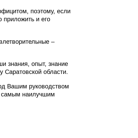
официтом, поэтому, если
о приложить и его
влетворительные –
ши знания, опыт, знание
зу Саратовской области.
под Вашим руководством
ть самым наилучшим