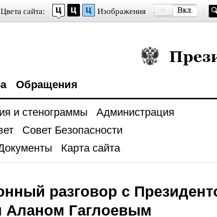
Цвета сайта:
Изображения
Президент Росси
ра
Обращения
ия и стенограммы
Администрация
вет
Совет Безопасности
Документы
Карта сайта
онный разговор с Президен
и Аланом Гаглоевым