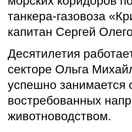
морских коридоров п
танкера-газовоза «Кр
капитан Сергей Олего
Десятилетия работае
секторе Ольга Михай
успешно занимается 
востребованных нап
животноводством.