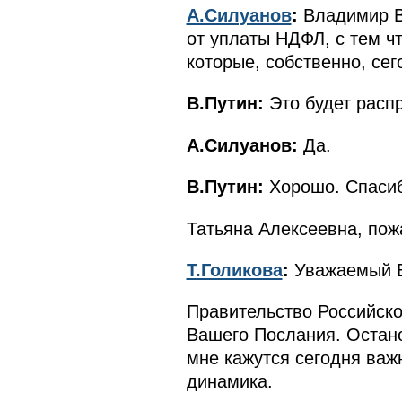
А.Силуанов
:
Владимир Вл
от уплаты НДФЛ, с тем ч
которые, собственно, сег
В.Путин:
Это будет распр
А.Силуанов:
Да.
В.Путин:
Хорошо. Спаси
Татьяна Алексеевна, пож
Т.Голикова
:
Уважаемый В
Правительство Российско
Вашего Послания. Остано
мне кажутся сегодня важ
динамика.