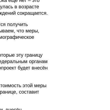
ока ещё нет – это
улась в возрасте
ождений сокращается.
тся получить
ываем, что меры,
емографическое
торые эту границу
федеральным органам
опроект будет внесён
стоимость этой меры
ранице, составит
и, внесён