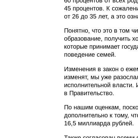
60 процентов от всех род
45 процентов. К сожален
от 26 до 35 лет, а это о
Понятно, что это в том ч
образование, получить х
которые принимает госуда
поведение семей.
Изменения в закон о еже
изменят, мы уже разосл
исполнительной власти. 
в Правительство.
По нашим оценкам, поско
дополнительно к тому, ч
16,5 миллиарда рублей.
Также согласован всеми