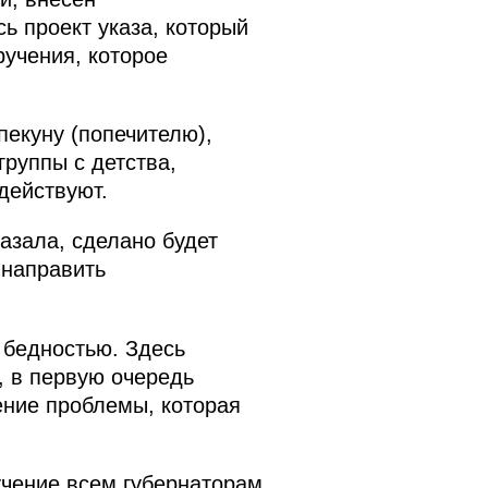
ь проект указа, который
учения, которое
екуну (попечителю),
руппы с детства,
действуют.
азала, сделано будет
 направить
 бедностью. Здесь
, в первую очередь
ение проблемы, которая
чение всем губернаторам