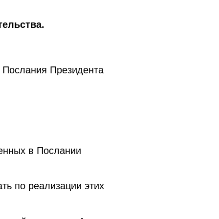
тельства.
м Послания Президента
енных в Послании
ать по реализации этих