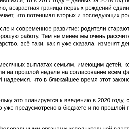
ившихся, то в 2017 году – данных за 2018 год п
ию, возрастная граница первых рождений сдвин
значает, что потенциал вторых и последующих р
исле и современное развитие: родители стараю
орошую работу. Тем не менее мы очень рассчит
рство, всё‑таки, как я уже сказала, изменят д
месячных выплатах семьям, имеющим детей, ко
али на прошлой неделе на согласование всем 
И надеемся, что в ближайшее время этот закон
льку это планируется к введению в 2020 году, 
то уже предусмотрено в бюджете и по прошлой г
 федеральными органами исполнительной власт