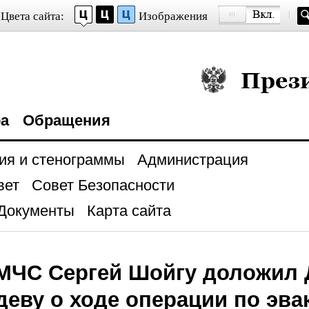
Цвета сайта:
Изображения
Президент Росси
ра
Обращения
ия и стенограммы
Администрация
вет
Совет Безопасности
Документы
Карта сайта
 МЧС Сергей Шойгу доложил
еву о ходе операции по эва