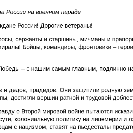
 России на военном параде
дане России! Дорогие ветераны!
росы, сержанты и старшины, мичманы и прапор
иралы! Бойцы, командиры, фронтовики – геро
Победы – с нашим самым главным, подлинно 
в и дедов, прадедов. Они защитили родную зе
ы, достигли вершин ратной и трудовой доблес
равду о Второй мировой войне пытаются искази
 сути, колониальную политику на лицемерии и л
цам с нацизмом, ставят на пьедесталы предат