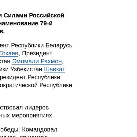
 Силами Российской
наменование 79-й
в.
дент Республики Беларусь
Токаев
, Президент
стан
Эмомали Рахмон
,
ики Узбекистан
Шавкат
Президент Республики
ократической Республики
тствовал лидеров
нных мероприятиях.
Победы. Командовал