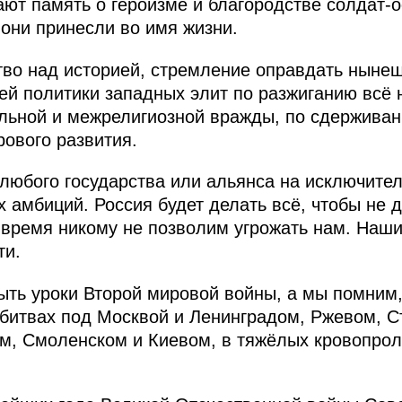
ают память о героизме и благородстве солдат-о
 они принесли во имя жизни.
тво над историей, стремление оправдать ныне
щей политики западных элит по разжиганию всё
льной и межрелигиозной вражды, по сдерживан
ового развития.
любого государства или альянса на исключитель
 амбиций. Россия будет делать всё, чтобы не 
е время никому не позволим угрожать нам. Наши
ти.
ыть уроки Второй мировой войны, а мы помним,
битвах под Москвой и Ленинградом, Ржевом, С
м, Смоленском и Киевом, в тяжёлых кровопрол