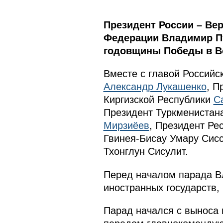
Президент России – В
Федерации Владимир Пу
годовщины Победы в Ве
Вместе с главой Российс
Александр Лукашенко
, П
Киргизской Республики
С
Президент Туркменистан
Мирзиёев
, Президент Ре
Гвинея-Бисау Умару Сис
Тхонглун Сисулит.
Перед началом парада В
иностранных государств,
Парад начался с выноса