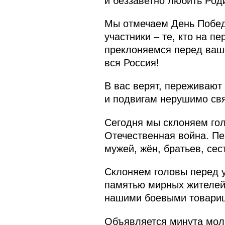
и беззаветно любить Род
Мы отмечаем День Побед
участники – те, кто на п
преклоняемся перед ваш
вся Россия!
В вас верят, переживают
и подвигам нерушимо свя
Сегодня мы склоняем гол
Отечественная война. Пе
мужей, жён, братьев, сес
Склоняем головы перед 
памятью мирных жителей,
нашими боевыми товарищ
Объявляется минута мол