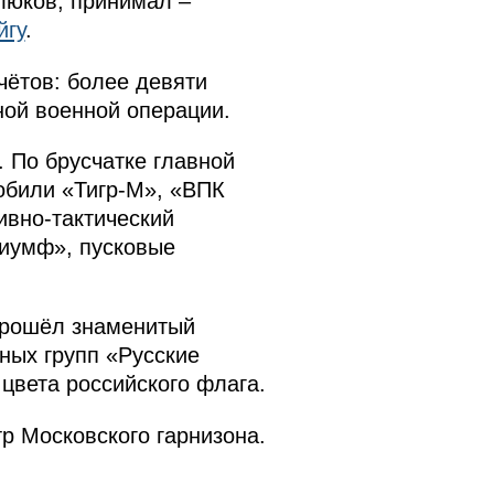
люков, принимал –
йгу
.
ётов: более девяти
ной военной операции.
 По брусчатке главной
били «Тигр-М», «ВПК
вно-тактический
риумф», пусковые
прошёл знаменитый
ных групп «Русские
цвета российского флага.
р Московского гарнизона.