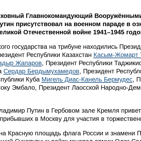
ерховный Главнокомандующий Вооружёнными
тин присутствовал на военном параде в оз
ликой Отечественной войне 1941–1945 годо
кого государства на трибуне находились Прези
резидент Республики Казахстан
Касым-Жомарт 
адыр Жапаров
, Президент Республики Таджики
а
Сердар Бердымухамедов
, Президент Республ
спублики Куба
Мигель Диас-Канель Бермудес
, 
соку Эмбало, Президент Лаосской Народно-Дем
ладимир Путин в Гербовом зале Кремля приве
 прибывших в Москву для участия в торжестве
 на Красную площадь флага России и знамени 