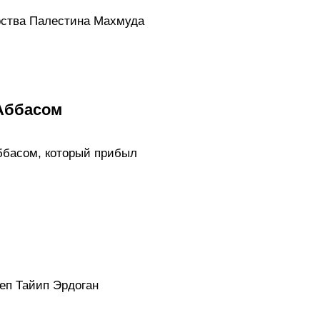
рства Палестина Махмуда
 Аббасом
ббасом, который прибыл
еп Тайип Эрдоган