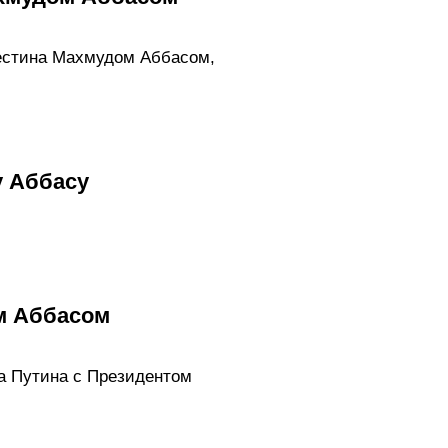
лестина Махмудом Аббасом,
у Аббасу
м Аббасом
а Путина с Президентом