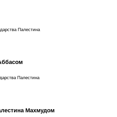
ударства Палестина
 Аббасом
ударства Палестина
алестина Махмудом