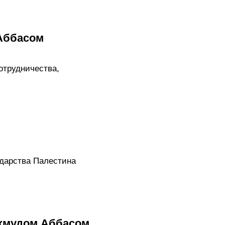
 Аббасом
отрудничества,
ударства Палестина
ахмудом Аббасом