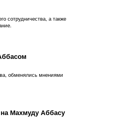
го сотрудничества, а также
ание.
 Аббасом
тва, обменялись мнениями
ина Махмуду Аббасу