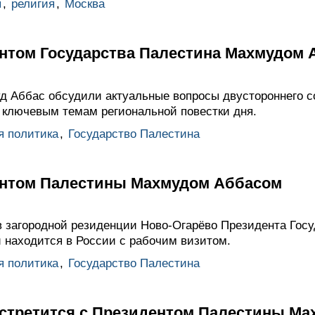
ы
,
религия
,
Москва
ентом Государства Палестина Махмудом
 Аббас обсудили актуальные вопросы двустороннего с
ключевым темам региональной повестки дня.
я политика
,
Государство Палестина
ентом Палестины Махмудом Аббасом
 загородной резиденции Ново-Огарёво Президента Гос
 находится в России с рабочим визитом.
я политика
,
Государство Палестина
стретится с Президентом Палестины М