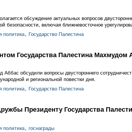
олагается обсуждение актуальных вопросов двусторонне
ой безопасности, включая ближневосточное урегулиров
я политика
,
Государство Палестина
ентом Государства Палестина Махмудом
д Аббас обсудили вопросы двустороннего сотрудничес
народной и региональной повестки дня.
я политика
,
Государство Палестина
Дружбы Президенту Государства Палест
я политика
,
госнаграды