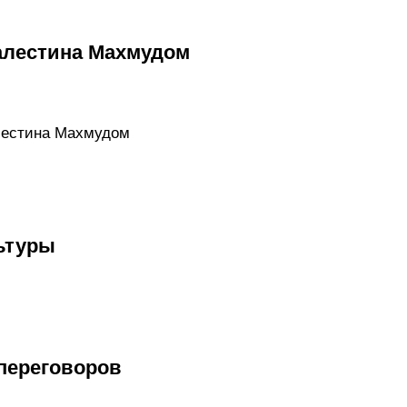
алестина Махмудом
алестина Махмудом
ьтуры
 переговоров