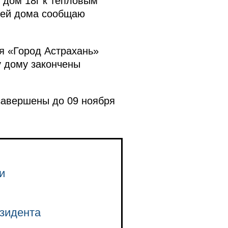
 дом 18г к тепловым
лей дома сообщаю
я «Город Астрахань»
у дому закончены
завершены до 09 ноября
и
зидента