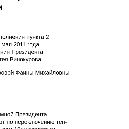
и
полнения пункта 2
 мая 2011 года
ения Президента
гея Винокурова.
дровой Фаины Михайловны
ёмной Президента
от по переключению теп­