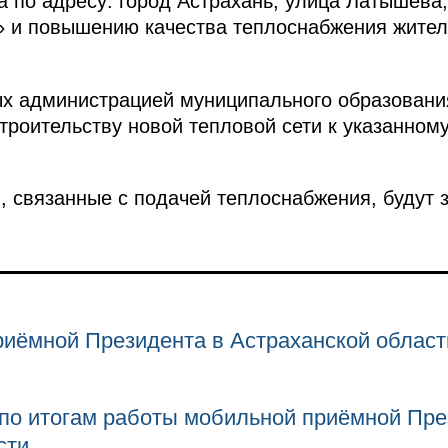
 по адресу: город Астрахань, улица Латышева,
 и повышению качества теплоснабжения жите
х администрацией муниципального образова­ни
троительству новой тепло­вой сети к указанном
 связанные с подачей теплоснабжения, бу­дут 
иёмной Президента в Астраханской област
 по итогам работы мобильной приёмной Пре
сти