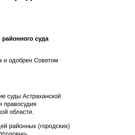
 районного суда
а и одобрен Советом
ие суды Астраханской
я правосудия
кой области.
ей районных (городских)
 Уголовно-