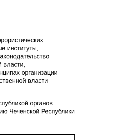
ррористических
е институты,
законодательство
 власти,
нципах организации
ственной власти
спубликой органов
ию Чеченской Республики