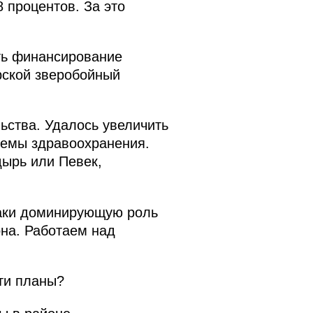
 процентов. За это
ть финансирование
рской зверобойный
ьства. Удалось увеличить
темы здравоохранения.
дырь или Певек,
таки доминирующую роль
она. Работаем над
ти планы?