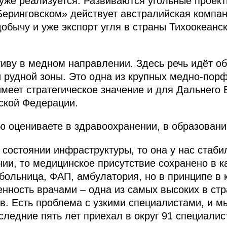
уже реализуется. Развиваются угольные проект
Беринговском» действует австралийская компан
обычу и уже экспорт угля в страны Тихоокеанск
ву в медном направлении. Здесь речь идёт об
 рудной зоны. Это одна из крупных медно-пор
имеет стратегическое значение и для Дальнего 
ской Федерации.
ю оцениваете в здравоохранении, в образовани
 состоянии инфраструктуры, то она у нас стаб
нии, то медицинское присутствие сохранено в 
 больница, ФАП, амбулатория, но в принципе в
енность врачами – одна из самых высоких в стр
ов. Есть проблема с узкими специалистами, и м
следние пять лет приехал в округ 91 специалис