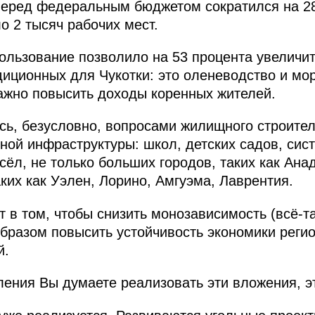
перед федеральным бюджетом сократился на 28
о 2 тысяч рабочих мест.
пользование позволило на 53 процента увеличи
диционных для Чукотки: это оленеводство и мо
ажно повысить доходы коренных жителей.
сь, безусловно, вопросами жилищного строител
ой инфраструктуры: школ, детских садов, сис
сёл, не только больших городов, таких как Ана
ких как Уэлен, Лорино, Амгуэма, Лаврентия.
т в том, чтобы снизить монозависимость (всё-
 образом повысить устойчивость экономики реги
й.
ления Вы думаете реализовать эти вложения, э