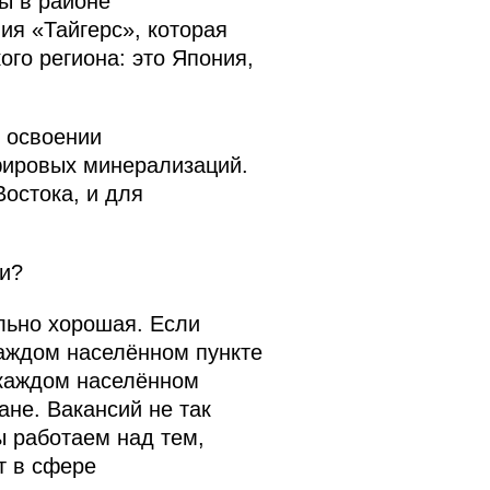
ы в районе
ия «Тайгерс», которая
ого региона: это Япония,
 освоении
фировых минерализаций.
Востока, и для
и?
ильно хорошая. Если
каждом населённом пункте
 каждом населённом
ане. Вакансий не так
ы работаем над тем,
т в сфере