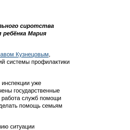
льного сиротства
 ребёнка Мария
авом Кузнецовым
,
ий системы профилактики
 инспекции уже
чены государственные
е работа служб помощи
сделать помощь семьям
нию ситуации