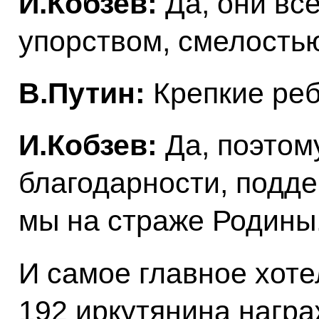
И.Кобзев:
Да, они вс
упорством, смелостью
В.Путин:
Крепкие реб
И.Кобзев:
Да, поэтом
благодарности, поддер
мы на страже Родины
И самое главное хоте
192 иркутянина нагр