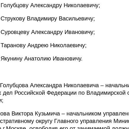
 Голубцову Александру Николаевичу;
 Струкову Владимиру Васильевичу;
 Суровцеву Александру Ивановичу;
 Таранову Андрею Николаевичу;
 Якунину Анатолию Ивановичу.
 Голубцова Александра Николаевича – начальн
 дел Российской Федерации по Владимирской о
и;
ова Виктора Кузьмича – начальником управлен
тративному округу Главного управления Минис
 г.Москве, освободив его от занимаемой должн