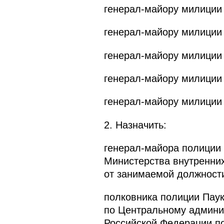
генерал-майору милиции
генерал-майору милиции
генерал-майору милиции
генерал-майору милиции
генерал-майору милиции
2. Назначить:
генерал-майора полиции
Министерства внутренних
от занимаемой должност
полковника полиции Паук
по Центральному админис
Российской Федерации по