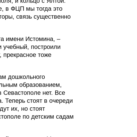
оля, и кольцо с Ялтой.
, в ФЦП мы тогда это
торы, связь существенно
та имени Истомина, –
и учебный, построили
, прекрасное тоже
сам дошкольного
ольным образованием,
 Севастополе нет. Все
. Теперь стоят в очереди
дут их, но стоят
стополе по детским садам