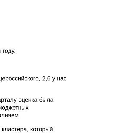
 году.
щероссийского, 2,6 у нас
арталу оценка была
ебюджетных
олняем.
о кластера, который