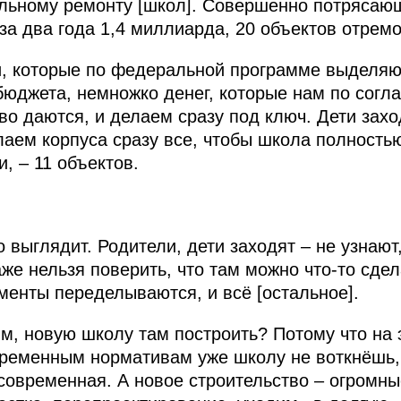
альному ремонту [школ]. Совершенно потрясаю
за два года 1,4 миллиарда, 20 объектов отрем
и, которые по федеральной программе выделяю
бюджета, немножко денег, которые нам по сог
во даются, и делаем сразу под ключ. Дети зах
аем корпуса сразу все, чтобы школа полностью 
, – 11 объектов.
о выглядит. Родители, дети заходят – не узнают,
аже нельзя поверить, что там можно что-то сде
менты переделываются, и всё [остальное].
им, новую школу там построить? Потому что на 
временным нормативам уже школу не воткнёшь,
 современная. А новое строительство – огромны