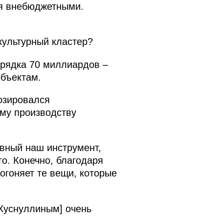
ся внебюджетными.
культурный кластер?
рядка 70 миллиардов –
объектам.
озировался
ому производству
вный наш инструмент,
го. Конечно, благодаря
гоняет те вещи, которые
[Хуснуллиным] очень