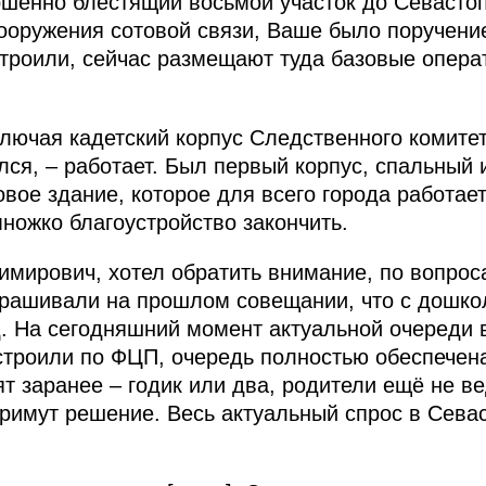
ршенно блестящий восьмой участок до Севастоп
ооружения сотовой связи, Ваше было поручение
троили, сейчас размещают туда базовые опера
лючая кадетский корпус Следственного комите
лся, – работает. Был первый корпус, спальный 
вое здание, которое для всего города работает
ножко благоустройство закончить.
мирович, хотел обратить внимание, по вопро
прашивали на прошлом совещании, что с дошк
д. На сегодняшний момент актуальной очереди в
строили по ФЦП, очередь полностью обеспечена
ят заранее – годик или два, родители ещё не ве
 примут решение. Весь актуальный спрос в Сева