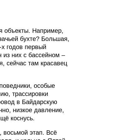
я объекты. Например,
зачьей бухте? Большая,
-х годов первый
 из них с бассейном –
я, сейчас там красавец
аповедники, особые
нию, трассировки
ровод в Байдарскую
нно, низкое давление,
ещё коснусь.
, восьмой этап. Всё