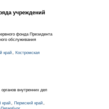
 ряда учреждений
зервного фонда Президента
ного обслуживания
й край
,
Костромская
органов внутренних дел
 край
,
Пермский край
,
-Петербург