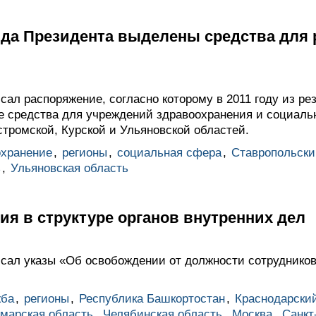
нда Президента выделены средства для
ал распоряжение, согласно которому в 2011 году из ре
 средства для учреждений здравоохранения и социаль
стромской, Курской и Ульяновской областей.
охранение
,
регионы
,
социальная сфера
,
Ставропольски
ь
,
Ульяновская область
я в структуре органов внутренних дел
ал указы «Об освобождении от должности сотрудников 
жба
,
регионы
,
Республика Башкортостан
,
Краснодарский
марская область
,
Челябинская область
,
Москва
,
Санкт