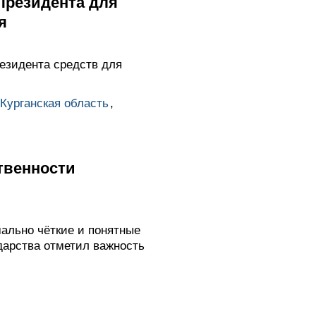
Президента для
я
езидента средств для
Курганская область
,
твенности
мально чёткие и понятные
дарства отметил важность