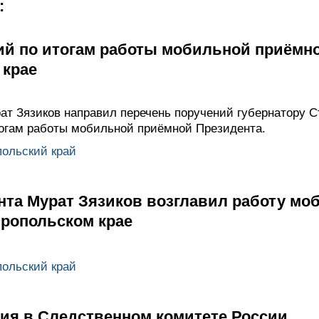
:
ий по итогам работы мобильной приёмн
 крае
ат Зязиков направил перечень поручений губернатору С
огам работы мобильной приёмной Президента.
ольский край
нта Мурат Зязиков возглавил работу мо
вропольском крае
ольский край
ия в Следственном комитете России