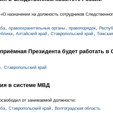
 «О назначении на должность сотрудников Следственног
жба
,
правоохранительные органы
,
правопорядок
,
Респуб
ублика
,
Алтайский край
,
Ставропольский край
,
Томская
приёмная Президента будет работать в
ы
,
Ставропольский край
ия в системе МВД
освободил от занимаемой должности:
жба
,
Ставропольский край
,
Волгоградская область