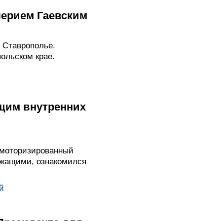
лерием Гаевским
 Ставрополье.
ольском крае.
щим внутренних
 моторизированный
ужащими, ознакомился
й