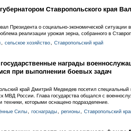
 губернатором Ставропольского края Ва
вал Президента о социально-экономической ситуации в
облема реализации урожая зерна, собранного в Ставроп
ы
,
сельское хозяйство
,
Ставропольский край
 государственные награды военнослужа
мся при выполнении боевых задач
польский край Дмитрий Медведев посетил специальный
ск МВД России. Глава государства общался с военносл
и техники, которыми оснащено подразделение.
ённые Силы
,
госнаграды
,
регионы
,
Ставропольский кра