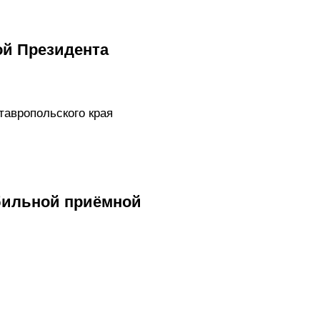
ой Президента
тавропольского края
бильной приёмной