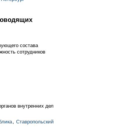
ководящих
вующего состава
жность сотрудников
рганов внутренних дел
блика
,
Ставропольский