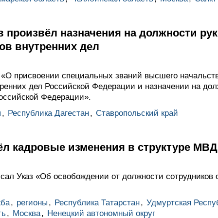
 произвёл назначения на должности ру
ов внутренних дел
 «О присвоении специальных званий высшего начальст
тренних дел Российской Федерации и назначении на дол
Российской Федерации».
ы
,
Республика Дагестан
,
Ставропольский край
ёл кадровые изменения в структуре МВД
ал Указ «Об освобождении от должности сотрудников о
жба
,
регионы
,
Республика Татарстан
,
Удмуртская Респу
ть
,
Москва
,
Ненецкий автономный округ