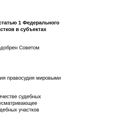
статью 1 Федерального
стков в субъектах
одобрен Советом
ния правосудия мировыми
ичестве судебных
дусматривающее
дебных участков