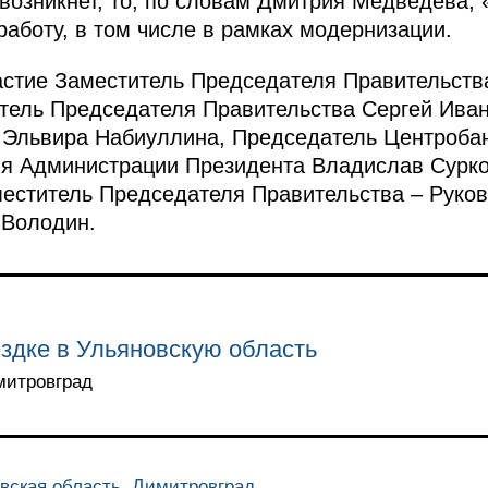
возникнет, то, по словам Дмитрия Медведева, 
работу, в том числе в рамках модернизации.
астие Заместитель Председателя Правительств
тель Председателя Правительства Сергей Ива
 Эльвира Набиуллина, Председатель Центробан
ля Администрации Президента Владислав Сурк
еститель Председателя Правительства – Руко
 Володин.
здке в Ульяновскую область
имитровград
овская область, Димитровград