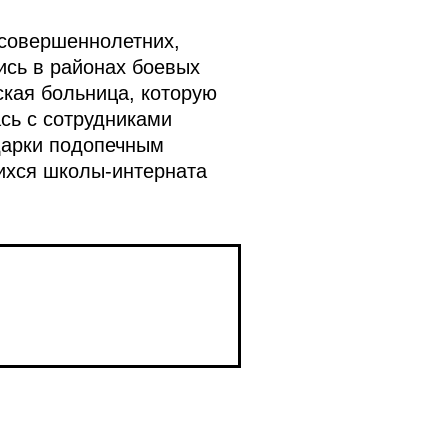
есовершеннолетних,
ись в районах боевых
ская больница, которую
сь с сотрудниками
дарки подопечным
ихся школы-интерната