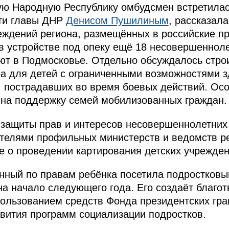
ую Народную Республику омбудсмен встретилас
ти главы ДНР
Денисом Пушилиным
, рассказала
еждений региона, размещённых в российские п
в устройстве под опеку ещё 18 несовершенноле
ют в Подмосковье. Отдельно обсуждалось стро
а для детей с ограниченными возможностями 
, пострадавших во время боевых действий. Ос
 на поддержку семей мобилизованных граждан.
 защиты прав и интересов несовершеннолетних
телями профильных министерств и ведомств ре
е о проведении картирования детских учрежден
ный по правам ребёнка посетила подростковый
на начало следующего года. Его создаёт благо
пользованием средств Фонда президентских гра
вития программ социализации подростков.