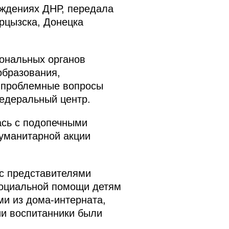
еждениях ДНР, передала
рцызска, Донецка
ональных органов
образования,
е проблемные вопросы
федеральный центр.
ась с подопечными
гуманитарной акции
 с представителями
социальной помощи детям
ми из дома-интерната,
ии воспитанники были