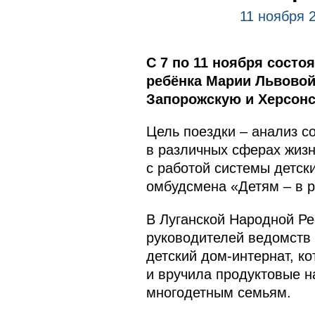
11 ноября 
С 7 по 11 ноября состо
ребёнка Марии Львовой
Запорожскую и Херсонс
Цель поездки – анализ с
в различных сферах жизн
с работой системы детск
омбудсмена «Детям – в р
В Луганской Народной Р
руководителей ведомств
детский дом-интернат, к
и вручила продуктовые н
многодетным семьям.